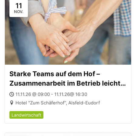
11
NOV.
Starke Teams auf dem Hof –
Zusammenarbeit im Betrieb leicht
gemacht – 11.11.2026
11.11.26 @ 09:00 - 11.11.26@ 16:30
Hotel "Zum Schäferhof“, Alsfeld-Eudorf
Landwirtschaft