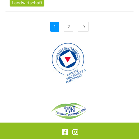
Landwirtschaft
1
2
→