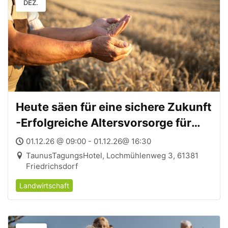
DEZ.
Heute säen für eine sichere Zukunft
-Erfolgreiche Altersvorsorge für
Landwirte/innen – 01.12.2026
01.12.26 @ 09:00 - 01.12.26@ 16:30
TaunusTagungsHotel, Lochmühlenweg 3, 61381
Friedrichsdorf
Landwirtschaft