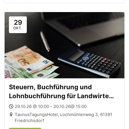
29
OKT.
Steuern, Buchführung und
Lohnbuchführung für Landwirte
und Nebenerwerbslandwirte –
29.10.26 @ 10:00 - 30.10.26@ 15:00
29.-30.10.2026
TaunusTagungsHotel, Lochmühlenweg 3, 61381
Friedrichsdorf